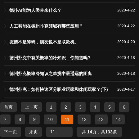
德扑AI能为人类带来什么？
2020-4-22
人工智能在德州扑克领域有哪些应用？
2020-4-22
友情不是筹码，朋友也不是取款机。
2020-4-20
德州扑克中有关概率的冷知识，你知道吗?
2020-4-18
德州扑克概率冷知识之单挑中最遥远的距离
2020-4-18
德州扑克：如何快速区分职业玩家和休闲玩家？(下)
2020-4-17
首页
上一页
1
2
3
4
5
6
7
8
9
10
11
12
13
14
下一页
末页
共
14
页，共
133
条